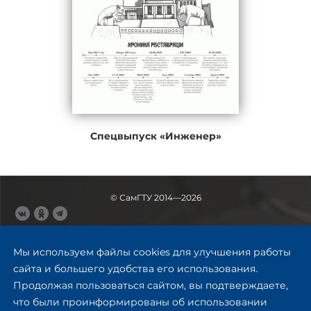
Спецвыпуск «Инженер»
© СамГТУ 2014—2026
443100, Самара
Ул. Молодогвардейская, 244,
Мы используем файлы cookies для улучшения работы
главный корпус
сайта и большего удобства его использования.
8 (846) 278-43-11
Продолжая пользоваться сайтом, вы подтверждаете,
rector@samgtu.ru
что были проинформированы об использовании