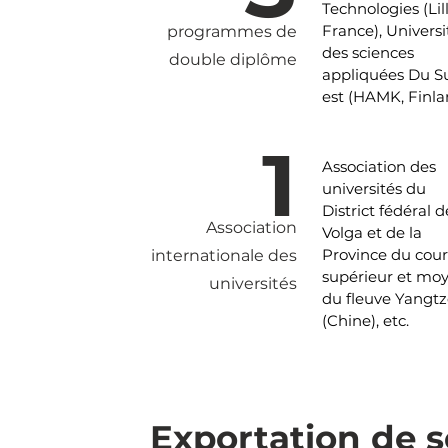
Technologies (Lill
France), Universi
programmes de
des sciences
double diplôme
appliquées Du S
est (HAMK, Finla
1
Association des
universités du
District fédéral d
Association
Volga et de la
Province du cou
internationale des
supérieur et mo
universités
du fleuve Yangtz
(Chine), etc.
Exportation de s