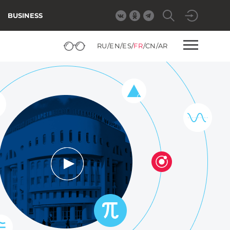
BUSINESS
RU
/
EN
/
ES
/
FR
/
CN
/
AR