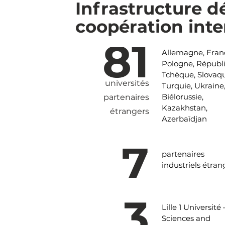
Infrastructure d
coopération inte
81
Allemagne, Fran
Pologne, Républ
Tchèque, Slovaqu
universités
Turquie, Ukraine
Biélorussie,
partenaires
Kazakhstan,
étrangers
Azerbaïdjan
7
partenaires
industriels étran
3
Lille 1 Université 
Sciences and