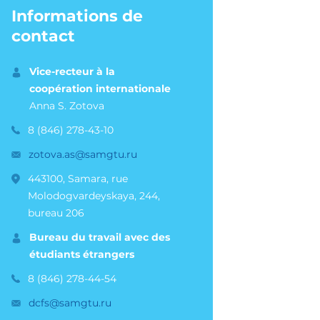
Informations de
contact
Vice-recteur à la
coopération internationale
Anna S. Zotova
8 (846) 278-43-10
zotova.as@samgtu.ru
443100, Samara, rue
Molodogvardeyskaya, 244,
bureau 206
Bureau du travail avec des
étudiants étrangers
8 (846) 278-44-54
dcfs@samgtu.ru