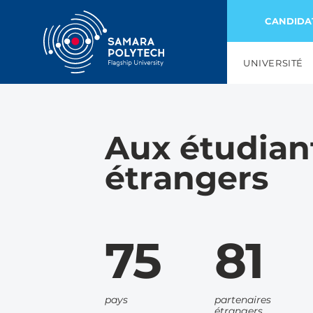
CANDIDA
UNIVERSITÉ
Aux étudian
étrangers
75
81
pays
partenaires
étrangers