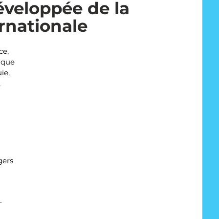
éveloppée de la
rnationale
ce,
ique
ie,
,
gers
–