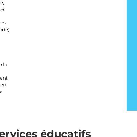
e,
té
ud-
nde)
e la
rant
yen
e
ervices éducatifs