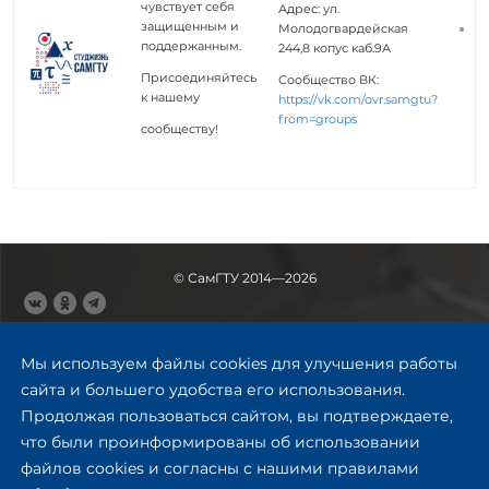
чувствует себя
Адрес: ул.
защищенным и
Молодогвардейская
поддержанным.
244,8 копус каб.9А
Присоединяйтесь
Сообщество ВК:
к нашему
https://vk.com/ovr.samgtu?
from=groups
сообществу!
© СамГТУ 2014—2026
443100, Самара
Ул. Молодогвардейская, 244,
Мы используем файлы cookies для улучшения работы
главный корпус
сайта и большего удобства его использования.
8 (846) 278-43-11
Продолжая пользоваться сайтом, вы подтверждаете,
rector@samgtu.ru
что были проинформированы об использовании
файлов cookies и согласны с нашими правилами
Обратная связь