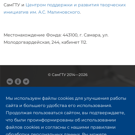
СамГТУ и
Центром поддержки и развития творческих
инициатив им. А.С. Малиновского
.
Местонахождение Фонда: 443100, г. Самара, ул.
Молодогвардейская, 244, кабинет 112.
© СамГТУ 2014—2026
443100, Самара
Ул. Молодогвардейская, 244,
Мы используем файлы cookies для улучшения работы
главный корпус
сайта и большего удобства его использования.
8 (846) 278-43-11
Продолжая пользоваться сайтом, вы подтверждаете,
rector@samgtu.ru
что были проинформированы об использовании
файлов cookies и согласны с нашими правилами
Обратная связь
обработки персональных данных. Вы можете