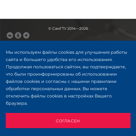
© СамГТУ 2014—2026
443100, Самара
Ул. Молодогвардейская, 244,
Мы используем файлы cookies для улучшения работы
главный корпус
сайта и большего удобства его использования.
8 (846) 278-43-11
Продолжая пользоваться сайтом, вы подтверждаете,
rector@samgtu.ru
что были проинформированы об использовании
файлов cookies и согласны с нашими правилами
Обратная связь
обработки персональных данных. Вы можете
отключить файлы cookies в настройках Вашего
Приемная комиссия
браузера.
+7 (800) 302-17-71
Приёмная комиссия
Заочное обучение
СОГЛАСЕН
+ 7 (846) 279-03-58