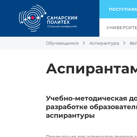
ПОСТУПА
УНИВЕРСИТ
Обучающимся
Аспирантура
Ас
Аспиранта
Учебно-методическая д
разработке образовате
аспирантуры
Презентация для аспирантов первого 