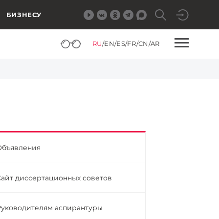
БИЗНЕСУ
RU
/
EN
/
ES
/
FR
/
CN
/
AR
Объявления
Сайт диссертационных советов
Руководителям аспирантуры