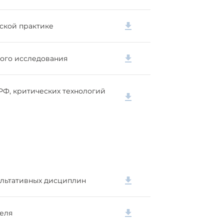
ской практике
ого исследования
Ф, критических технологий
ультативных дисциплин
еля