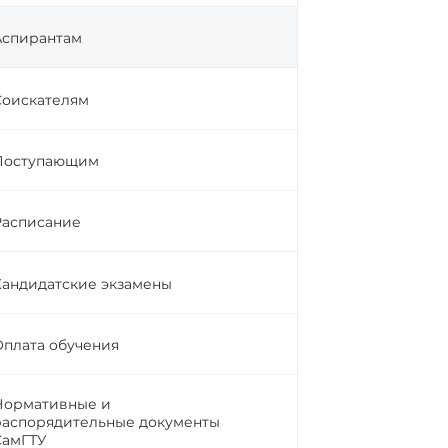
Аспирантам
Соискателям
Поступающим
Расписание
Кандидатские экзамены
Оплата обучения
Нормативные и
распорядительные документы
СамГТУ