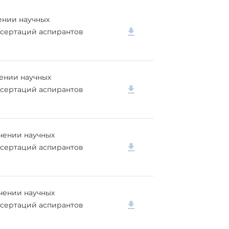
чении научных
ссертаций аспирантов
ачении научных
ссертаций аспирантов
ачении научных
ссертаций аспирантов
ачении научных
ссертаций аспирантов