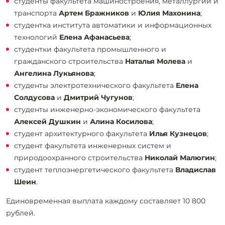
студенты факультета машиностроения, металлургии и
транспорта
Артем Бражников
и
Юлия Махонина
;
студентка института автоматики и информационных
технологий
Елена Афанасьева
;
студентки факультета промышленного и
гражданского строительства
Наталья Молева
и
Ангелина Лукьянова
;
студенты электротехнического факультета
Елена
Солдусова
и
Дмитрий Чугунов
;
студенты инженерно-экономического факультета
Алексей Душкин
и
Алина Косилова
;
студент архитектурного факультета
Илья Кузнецов
;
студент факультета инженерных систем и
природоохранного строительства
Николай Малюгин
;
студент теплоэнергетического факультета
Владислав
Шеин
.
Единовременная выплата каждому составляет 10 800
рублей.