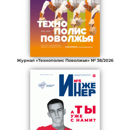
Журнал «Технополис Поволжья» № 38/2026