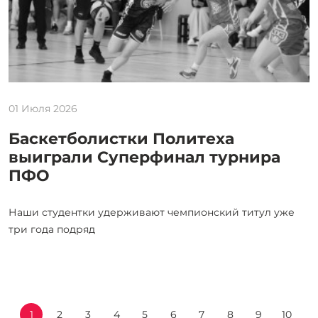
01 Июля 2026
Баскетболистки Политеха
выиграли Суперфинал турнира
ПФО
Наши студентки удерживают чемпионский титул уже
три года подряд
1
2
3
4
5
6
7
8
9
10