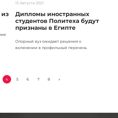
13 Августа 2021
 из
Дипломы иностранных
студентов Политеха будут
признаны в Египте
ние
Опорный вуз ожидает решения о
включении в профильный перечень
4
5
6
7
8
»