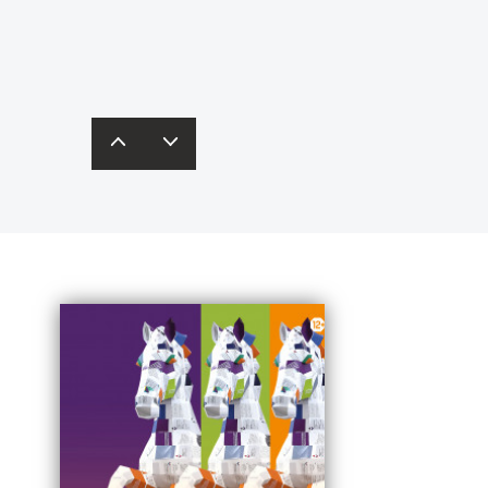
одробнее – в
карточках
редставят свои бизнес-идеи
инобрнауки России.
кспертам и получат рекомендации.
одробная информация – по
ссылке
.