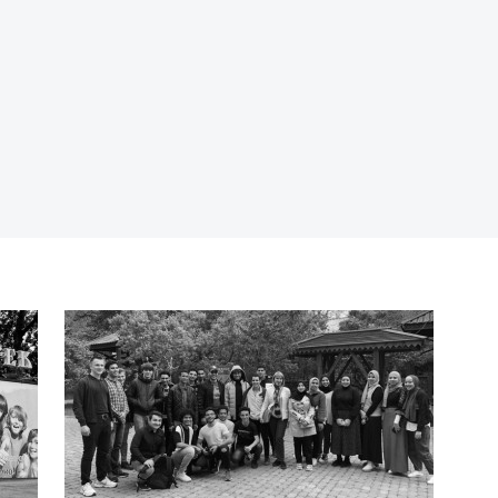
П
п
М
э
П