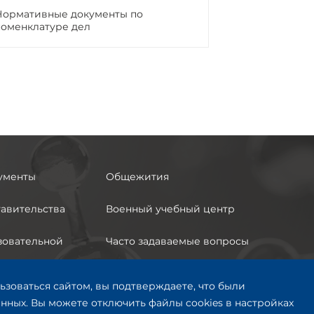
Нормативные документы по
номенклатуре дел
ументы
Общежития
авительства
Военный учебный центр
зовательной
Часто задаваемые вопросы
Анкета по условиям
ьзоваться сайтом, вы подтверждаете, что были
 с
осуществления
ных. Вы можете отключить файлы cookies в настройках
озможностями
образовательной