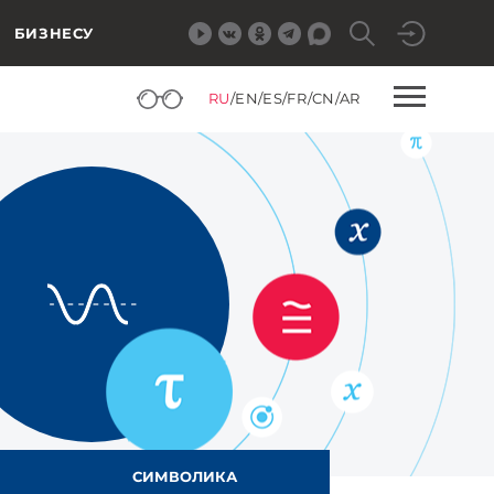
БИЗНЕСУ
RU
/
EN
/
ES
/
FR
/
CN
/
AR
СИМВОЛИКА