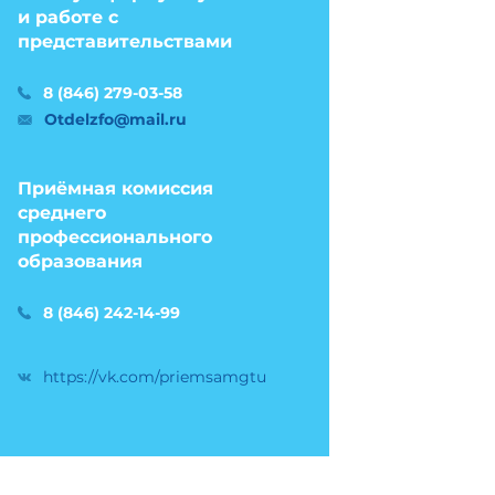
и работе с
представительствами
8 (846) 279-03-58
Otdelzfo@mail.ru
Приёмная комиссия
среднего
профессионального
образования
8 (846) 242-14-99
https://vk.com/priemsamgtu