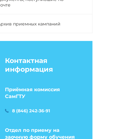
почте
Архив приемных кампаний
Контактная
информация
Приёмная комиссия
СамГТУ
8 (846) 242-36-91
Отдел по приему на
заочную форму обучения