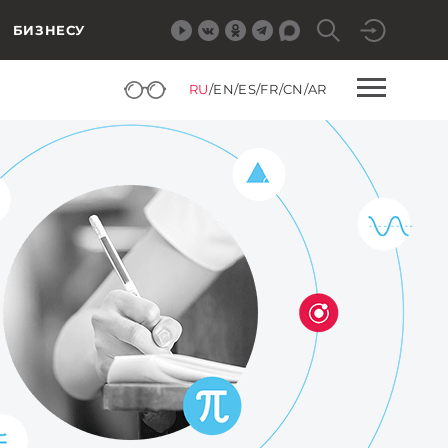
БИЗНЕСУ
RU
/
EN
/
ES
/
FR
/
CN
/
AR