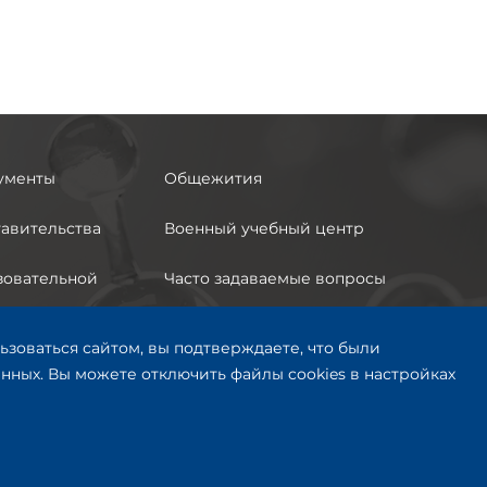
ументы
Общежития
авительства
Военный учебный центр
зовательной
Часто задаваемые вопросы
Анкета по условиям
ьзоваться сайтом, вы подтверждаете, что были
 с
осуществления
ных. Вы можете отключить файлы cookies в настройках
озможностями
образовательной
деятельности СамГТУ
Сделано с
Почта