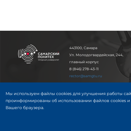
443100, Самара
Ул. Молодогвардейская, 244,
главный корпус
8 (846) 278-43-11
rector@samgtu.ru
Обратная связь
Мы используем файлы cookies для улучшения работы сай
проинформированы об использовании файлов cookies и 
Приемная комиссия
Вашего браузера.
+7 (800) 302-17-71
Приёмная комиссия
© СамГТУ 2014—2026
Заочное обучение
+ 7 (846) 279-03-58