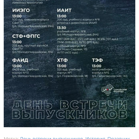
Метка:
День встречи выпускников
,
История
,
Праздник
,