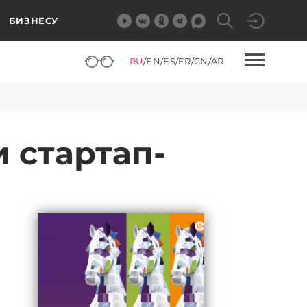
БИЗНЕСУ
RU
/
EN
/
ES
/
FR
/
CN
/
AR
 стартап-