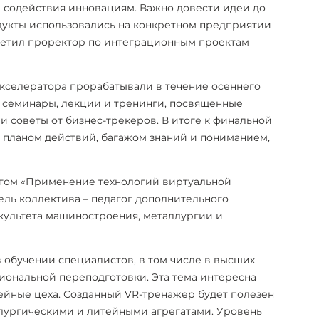
в содействия инновациям. Важно довести идеи до
дукты использовались на конкретном предприятии
метил проректор по интеграционным проектам
кселератора прорабатывали в течение осеннего
 семинары, лекции и тренинги, посвященные
и советы от бизнес-трекеров. В итоге к финальной
 планом действий, багажом знаний и пониманием,
ектом «Применение технологий виртуальной
ель коллектива – педагог дополнительного
культета машиностроения, металлургии и
в обучении специалистов, в том числе в высших
иональной переподготовки. Эта тема интересна
ейные цеха. Созданный VR-тренажер будет полезен
ллургическими и литейными агрегатами. Уровень