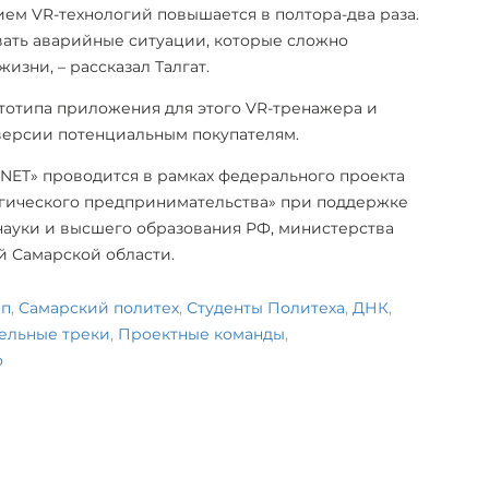
ем VR-технологий повышается в полтора-два раза.
вать аварийные ситуации, которые сложно
изни, – рассказал Талгат.
ототипа приложения для этого VR-тренажера и
версии потенциальным покупателям.
NET» проводится в рамках федерального проекта
гического предпринимательства» при поддержке
ауки и высшего образования РФ, министерства
й Самарской области.
ап
,
Самарский политех
,
Студенты Политеха
,
ДНК
,
ельные треки
,
Проектные команды
,
о