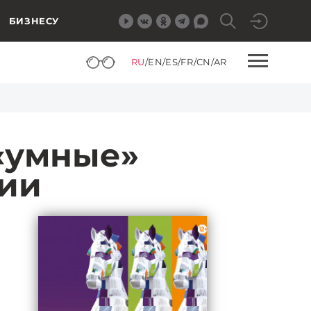
БИЗНЕСУ
RU
/
EN
/
ES
/
FR
/
CN
/
AR
«умные»
ции