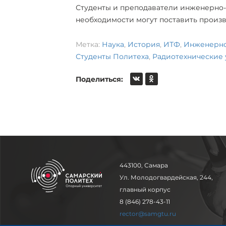
Студенты и преподаватели инженерно-т
необходимости могут поставить произв
Метка:
Наука
,
История
,
ИТФ
,
Инженерно
Студенты Политеха
,
Радиотехнические 
Поделиться:
443100, Самара
Ул. Молодогвардейская, 244,
главный корпус
8 (846) 278-43-11
rector@samgtu.ru