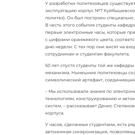
У разработки политеховцев существует
эксплуатацию корпус №7 Куйбышевског
политех). Он был построен специально 
В честь этого события студенты кафед
первые электронные часы, которые пр
с цифрами оранжевого цвета, соответ
дню недели.
С тех пор они висят на вх
сотрудникам и студентам факультета.
50 лет спустя студенты той же кафедр
механизма. Нынешние политеховцы соз
символический артефакт, соединивший
– Мы использовали знания по электро
технологиям, конструированию и авт
систем, – рассказывает Денис Степанов,
корпуса.
У часов, сделанных студентами, есть ря
автономная синхронизация, позволяющ