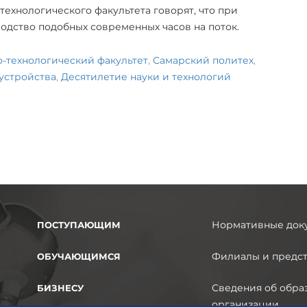
ехнологического факультета говорят, что при
одство подобных современных часов на поток.
-технологический факультет
,
Самарский политех
,
устройства
,
Десятилетие науки и технологий
Нормативные док
ПОСТУПАЮЩИМ
Филиалы и предст
ОБУЧАЮЩИМСЯ
Сведения об обра
БИЗНЕСУ
организации