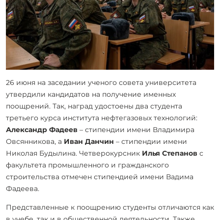
26 июня на заседании ученого совета университета
утвердили кандидатов на получение именных
поощрений. Так, наград удостоены два студента
третьего курса института нефтегазовых технологий:
Александр Фадеев
– стипендии имени Владимира
Овсянникова, а
Иван Данчин
– стипендии имени
Николая Будылина. Четверокурсник
Илья Степанов
с
факультета промышленного и гражданского
строительства отмечен стипендией имени Вадима
Фадеева.
Представленные к поощрению студенты отличаются как
в учебе, так и в общественной деятельности. Также