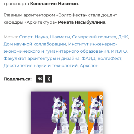
транспорта
Константин Никитин
.
Главным архитектором «ВолгоФеста» стала доцент
кафедры «Архитектура»
Рената Насыбуллина
.
Метка:
Спорт
,
Наука
,
Шахматы
,
Самарский политех
,
ДНК
,
Дом научной коллаборации
,
Институт инженерно-
экономического и гуманитарного образования
,
ИИЭГО
,
Факультет архитектуры и дизайна
,
ФАИД
,
ВолгаФест
,
Десятилетие науки и технологий
,
Архслон
Поделиться: