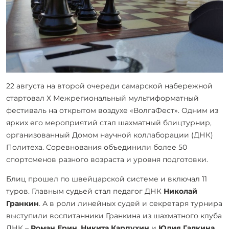
22 августа на второй очереди самарской набережной
стартовал Х Межрегиональный мультиформатный
фестиваль на открытом воздухе «ВолгаФест». Одним из
ярких его мероприятий стал шахматный блицтурнир,
организованный Домом научной коллаборации (ДНК)
Политеха. Соревнования объединили более 50
спортсменов разного возраста и уровня подготовки.
Блиц прошел по швейцарской системе и включал 11
туров. Главным судьей стал педагог ДНК
Николай
Гранкин
. А в роли линейных судей и секретаря турнира
выступили воспитанники Гранкина из шахматного клуба
ДНК –
Роман Ерин
,
Никита Карпухин
и
Юлия Галкина
.