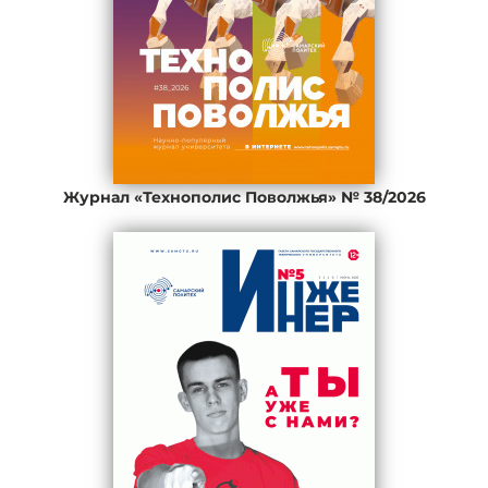
Журнал «Технополис Поволжья» № 38/2026