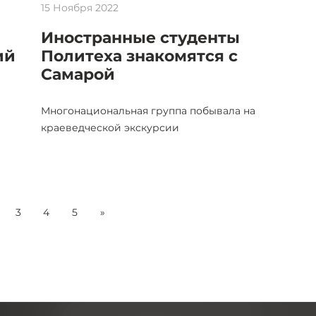
15 Ноября 2022
Иностранные студенты
ий
Политеха знакомятся с
Самарой
Многонациональная группа побывала на
краеведческой экскурсии
3
4
5
»