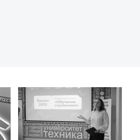
П
п
М
э
П