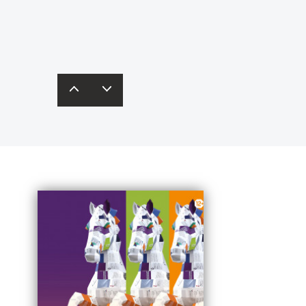
одробнее – в
карточках
редставят свои бизнес-идеи
инобрнауки России.
кспертам и получат рекомендации.
одробная информация – по
ссылке
.